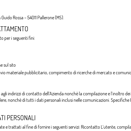
 Guido Rossa – 54011 Pallerone (MS).
RATTAMENTO
to per i seguenti fini:
e sul sito
 (invio materiale pubblicitario, compimento di ricerche di mercato e comu
i agli indirizzi di contatto dell’Azienda nonchè la compilazione e l’inoltro d
dere, nonchè di tutti i dati personali inclusi nelle comunicazioni. Specifich
ATI PERSONALI
cate e trattati al fine di fornire i seguenti servizi: Ricontatto L’utente, com