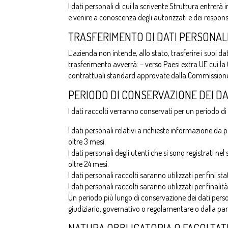
I dati personali di cui la scrivente Struttura entrer
e venire a conoscenza degli autorizzati e dei respon
TRASFERIMENTO DI DATI PERSONALI
L’azienda non intende, allo stato, trasferire i suoi d
trasferimento avverrà: – verso Paesi extra UE cui la
contrattuali standard approvate dalla Commissione 
PERIODO DI CONSERVAZIONE DEI DA
I dati raccolti verranno conservati per un periodo di 
I dati personali relativi a richieste informazione da
oltre 3 mesi.
I dati personali degli utenti che si sono registrati n
oltre 24 mesi.
I dati personali raccolti saranno utilizzati per fini st
I dati personali raccolti saranno utilizzati per finali
Un periodo più lungo di conservazione dei dati per
giudiziario, governativo o regolamentare o dalla part