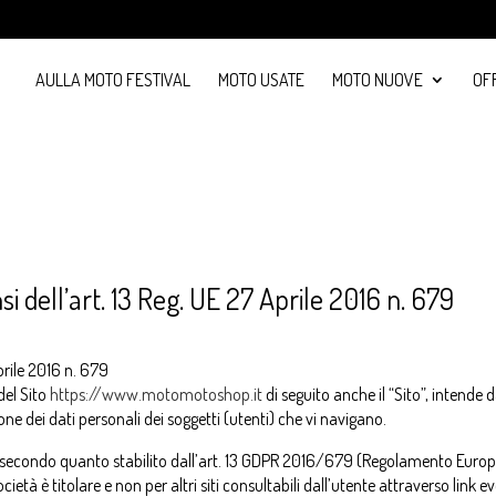
AULLA MOTO FESTIVAL
MOTO USATE
MOTO NUOVE
OF
si dell’art. 13 Reg. UE 27 Aprile 2016 n. 679
prile 2016 n. 679
del Sito
https://www.motomotoshop.it
di seguito anche il “Sito”, intende d
ne dei dati personali dei soggetti (utenti) che vi navigano.
secondo quanto stabilito dall’art. 13 GDPR 2016/679 (Regolamento Europeo
cietà è titolare e non per altri siti consultabili dall’utente attraverso link e