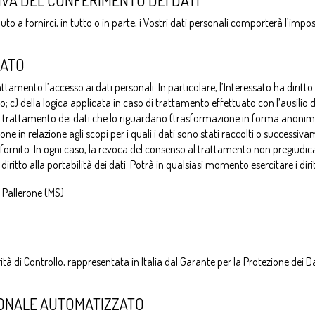
IVA DEL CONFERIMENTO DEI DATI
uto a fornirci, in tutto o in parte, i Vostri dati personali comporterà l’impossi
SATO
attamento l’accesso ai dati personali. In particolare, l’Interessato ha diritto 
o; c) della logica applicata in caso di trattamento effettuato con l’ausilio 
del trattamento dei dati che lo riguardano (trasformazione in forma anonima, 
e in relazione agli scopi per i quali i dati sono stati raccolti o successivame
fornito. In ogni caso, la revoca del consenso al trattamento non pregiudic
iritto alla portabilità dei dati. Potrà in qualsiasi momento esercitare i diri
 Pallerone (MS)
rità di Controllo, rappresentata in Italia dal Garante per la Protezione dei
IONALE AUTOMATIZZATO