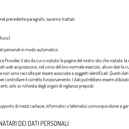
i nel precedente paragrafo, saranno trattati:
efono)
ati personali in modo automatico.
ovider, il sito da cui ci visitate, le pagine del nostro sito che visitate, la d
 web acquisiscono, nel corso del loro normale esercizio, alcuni dati la cui 
non sono raccolte per essere associate a soggetti identificati. Questi dati v
per controllare il corretto funzionamento. I dati potrebbero essere utilizzat
utenti, solo su richiesta degli organi di vigilanza preposti.
l supporto di mezzi cartacei, informatici o telematici comunque idonei a gara
NATARI DEI DATI PERSONALI