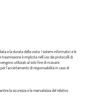
ata e la durata della visita. I sistemi informatici e le
trasmissione è implicita nell’uso dei protocolli di
engono utilizzati al solo fine di ricavare
i per l’accertamento di responsabilità in caso di
ntire la sicurezza e la riservatezza del relativo