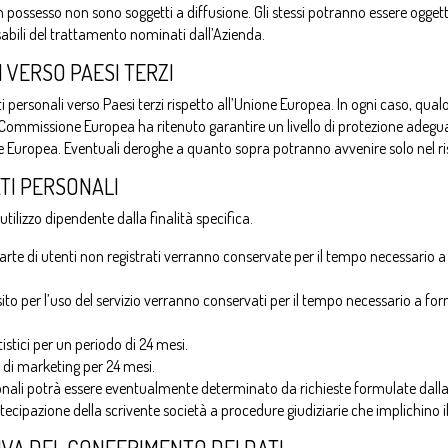
à in possesso non sono soggetti a diffusione. Gli stessi potranno essere ogge
sabili del trattamento nominati dall’Azienda.
 VERSO PAESI TERZI
ati personali verso Paesi terzi rispetto all’Unione Europea. In ogni caso, qu
 Commissione Europea ha ritenuto garantire un livello di protezione adegua
Europea. Eventuali deroghe a quanto sopra potranno avvenire solo nel ris
TI PERSONALI
utilizzo dipendente dalla finalità specifica.
 parte di utenti non registrati verranno conservate per il tempo necessario 
el sito per l’uso del servizio verranno conservati per il tempo necessario a f
atistici per un periodo di 24 mesi.
tà di marketing per 24 mesi.
sonali potrà essere eventualmente determinato da richieste formulate dal
ecipazione della scrivente società a procedure giudiziarie che implichino il 