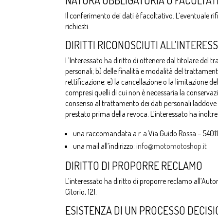
NATURA OBBLIGATORIA O FACOLTAT
Il conferimento dei dati è facoltativo. L’eventuale rifi
richiesti.
DIRITTI RICONOSCIUTI ALL’INTERES
L’Interessato ha diritto di ottenere dal titolare del tr
personali; b) delle finalità e modalità del trattament
rettificazione; e) la cancellazione o la limitazione 
compresi quelli di cui non è necessaria la conservazion
consenso al trattamento dei dati personali laddove 
prestato prima della revoca. L’interessato ha inoltre d
una raccomandata a.r. a Via Guido Rossa – 54011
una mail all’indirizzo:
info@motomotoshop.it
DIRITTO DI PROPORRE RECLAMO
L’interessato ha diritto di proporre reclamo all’Auto
Citorio, 121.
ESISTENZA DI UN PROCESSO DECIS