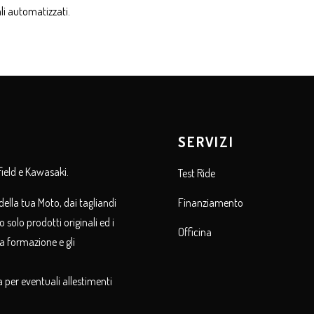
li automatizzati.
SERVIZI
field e Kawasaki.
Test Ride
della tua Moto, dai tagliandi
Finanziamento
 solo prodotti originali ed i
Officina
la formazione e gli
a per eventuali allestimenti